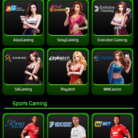
AsiaGaming
SexyGaming
Evolution Gaming
SAGaming
Playtech
WMCasino
Sports Gaming