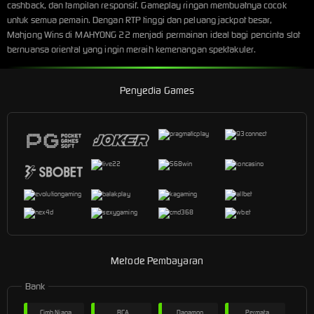
cashback, dan tampilan responsif. Gameplay ringan membuatnya cocok
untuk semua pemain. Dengan RTP tinggi dan peluang jackpot besar,
Mahjong Wins di MAHYONG 22 menjadi permainan ideal bagi pencinta slot
bernuansa oriental yang ingin meraih kemenangan spektakuler.
Penyedia Games
Metode Pembayaran
Bank
Cimb Niaga
BCA
Danamon
Permata